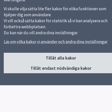
Vi skulle vilja sätta lite fler kakor för olika funktioner som
hjälper dig som användare.
Sidfot
Vi vill också sätta kakor för statistik så vi kan analysera och
Huvudmeny
förbättra webbplatsen.
Start
Du kan när du vill ändra dina inställningar.
Om oss
Läs om vilka kakor vi använder och ändra dina inställningar
Nyheter
Öppettider
Boka kalas
Tillåt alla kakor
Boka för förening
Boka för skola
Tillåt endast nödvändiga kakor
Priser
Fyrislunds Fritidsklubb
Res hit hållbart
Kamerabevakning
Snabblänkar