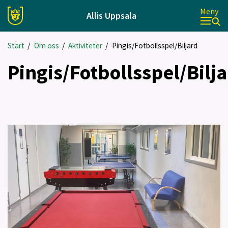
Meny
Allis Uppsala
Start
/
Om oss
/
Aktiviteter
/
Pingis/Fotbollsspel/Biljard
Pingis/Fotbollsspel/Bilj