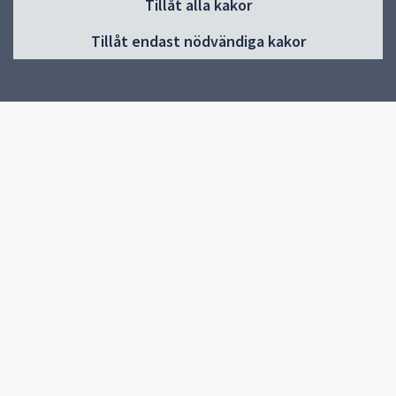
Tillåt alla kakor
Start
Tillåt endast nödvändiga kakor
Om oss
Nyheter
Öppettider
Boka kalas
Boka för förening
Boka för skola
Priser
Fyrislunds Fritidsklubb
Res hit hållbart
Kamerabevakning
Snabblänkar
Uppsala kommun
Fritidsgårdar